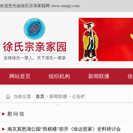
欢迎您光临徐氏宗亲家园网 www.xszqjy.com
网站首页
组织机构
新闻联播
徐
当前位置：
首页
> 新闻联播 > 公告栏
慰 问 信
南京莫愁湖公园“胜棋楼”前开《徐达世家》史料研讨会