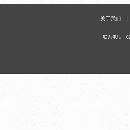
关于我们
联系电话：025